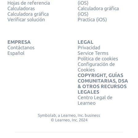
Hojas de referencia
(iOS)
Calculadoras
Calculadora gráfica
Calculadora gráfica
(iOS)
Verificar solución
Practica (iOS)
EMPRESA
LEGAL
Contáctanos
Privacidad
Español
Service Terms
Política de cookies
Configuración de
Cookies
COPYRIGHT, GUÍAS
COMUNITARIAS, DSA
& OTROS RECURSOS
LEGALES
Centro Legal de
Learneo
Symbolab, a Learneo, Inc. business
© Learneo, Inc. 2024