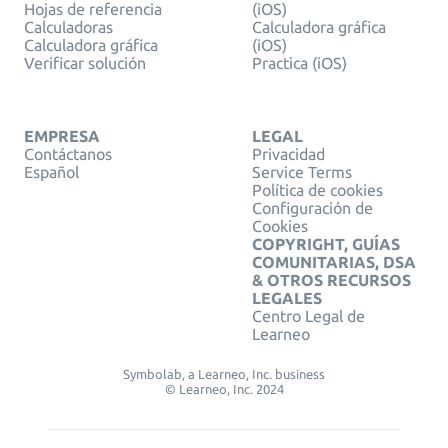
Hojas de referencia
(iOS)
Calculadoras
Calculadora gráfica
Calculadora gráfica
(iOS)
Verificar solución
Practica (iOS)
EMPRESA
LEGAL
Contáctanos
Privacidad
Español
Service Terms
Política de cookies
Configuración de
Cookies
COPYRIGHT, GUÍAS
COMUNITARIAS, DSA
& OTROS RECURSOS
LEGALES
Centro Legal de
Learneo
Symbolab, a Learneo, Inc. business
© Learneo, Inc. 2024