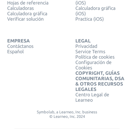
Hojas de referencia
(iOS)
Calculadoras
Calculadora gráfica
Calculadora gráfica
(iOS)
Verificar solución
Practica (iOS)
EMPRESA
LEGAL
Contáctanos
Privacidad
Español
Service Terms
Política de cookies
Configuración de
Cookies
COPYRIGHT, GUÍAS
COMUNITARIAS, DSA
& OTROS RECURSOS
LEGALES
Centro Legal de
Learneo
Symbolab, a Learneo, Inc. business
© Learneo, Inc. 2024