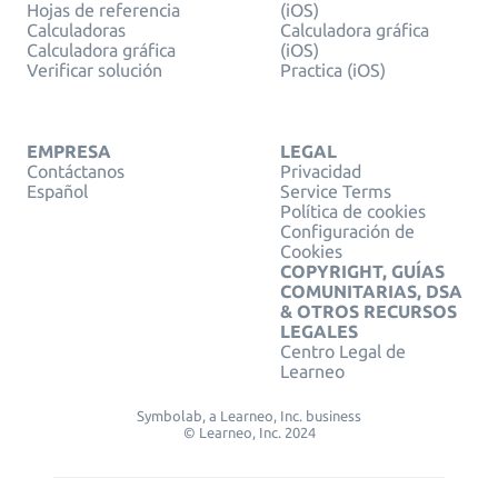
Hojas de referencia
(iOS)
Calculadoras
Calculadora gráfica
Calculadora gráfica
(iOS)
Verificar solución
Practica (iOS)
EMPRESA
LEGAL
Contáctanos
Privacidad
Español
Service Terms
Política de cookies
Configuración de
Cookies
COPYRIGHT, GUÍAS
COMUNITARIAS, DSA
& OTROS RECURSOS
LEGALES
Centro Legal de
Learneo
Symbolab, a Learneo, Inc. business
© Learneo, Inc. 2024