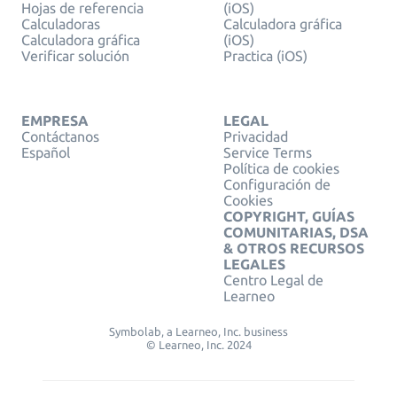
Hojas de referencia
(iOS)
Calculadoras
Calculadora gráfica
Calculadora gráfica
(iOS)
Verificar solución
Practica (iOS)
EMPRESA
LEGAL
Contáctanos
Privacidad
Español
Service Terms
Política de cookies
Configuración de
Cookies
COPYRIGHT, GUÍAS
COMUNITARIAS, DSA
& OTROS RECURSOS
LEGALES
Centro Legal de
Learneo
Symbolab, a Learneo, Inc. business
© Learneo, Inc. 2024