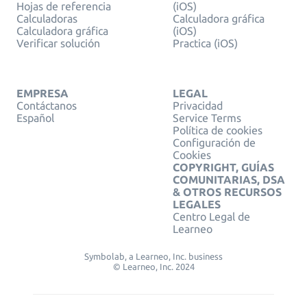
Hojas de referencia
(iOS)
Calculadoras
Calculadora gráfica
Calculadora gráfica
(iOS)
Verificar solución
Practica (iOS)
EMPRESA
LEGAL
Contáctanos
Privacidad
Español
Service Terms
Política de cookies
Configuración de
Cookies
COPYRIGHT, GUÍAS
COMUNITARIAS, DSA
& OTROS RECURSOS
LEGALES
Centro Legal de
Learneo
Symbolab, a Learneo, Inc. business
© Learneo, Inc. 2024