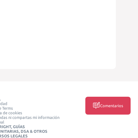
L
idad
Comentarios
e Terms
ca de cookies
das ni compartas mi información
nal
IGHT, GUÍAS
NITARIAS, DSA & OTROS
RSOS LEGALES