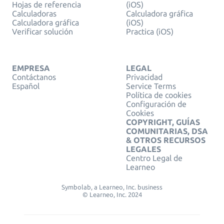
Hojas de referencia
(iOS)
Calculadoras
Calculadora gráfica
Calculadora gráfica
(iOS)
Verificar solución
Practica (iOS)
EMPRESA
LEGAL
Contáctanos
Privacidad
Español
Service Terms
Política de cookies
Configuración de
Cookies
COPYRIGHT, GUÍAS
COMUNITARIAS, DSA
& OTROS RECURSOS
LEGALES
Centro Legal de
Learneo
Symbolab, a Learneo, Inc. business
© Learneo, Inc. 2024