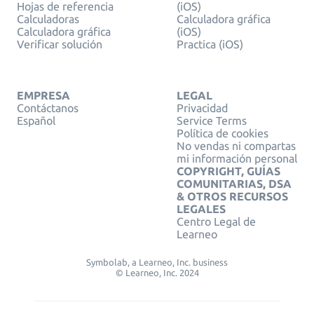
Hojas de referencia
(iOS)
Calculadoras
Calculadora gráfica
Calculadora gráfica
(iOS)
Verificar solución
Practica (iOS)
EMPRESA
LEGAL
Contáctanos
Privacidad
Español
Service Terms
Política de cookies
No vendas ni compartas
mi información personal
COPYRIGHT, GUÍAS
COMUNITARIAS, DSA
& OTROS RECURSOS
LEGALES
Centro Legal de
Learneo
Symbolab, a Learneo, Inc. business
© Learneo, Inc. 2024