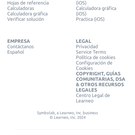
Hojas de referencia
(iOS)
Calculadoras
Calculadora gráfica
Calculadora gráfica
(iOS)
Verificar solución
Practica (iOS)
EMPRESA
LEGAL
Contáctanos
Privacidad
Español
Service Terms
Política de cookies
Configuración de
Cookies
COPYRIGHT, GUÍAS
COMUNITARIAS, DSA
& OTROS RECURSOS
LEGALES
Centro Legal de
Learneo
Symbolab, a Learneo, Inc. business
© Learneo, Inc. 2024