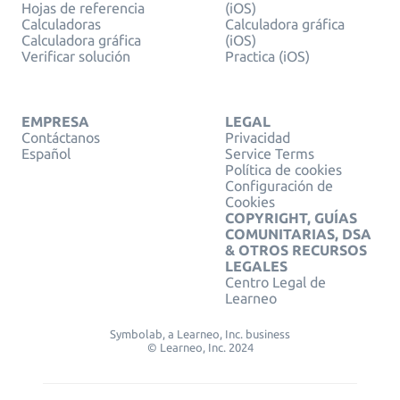
Hojas de referencia
(iOS)
Calculadoras
Calculadora gráfica
Calculadora gráfica
(iOS)
Verificar solución
Practica (iOS)
EMPRESA
LEGAL
Contáctanos
Privacidad
Español
Service Terms
Política de cookies
Configuración de
Cookies
COPYRIGHT, GUÍAS
COMUNITARIAS, DSA
& OTROS RECURSOS
LEGALES
Centro Legal de
Learneo
Symbolab, a Learneo, Inc. business
© Learneo, Inc. 2024