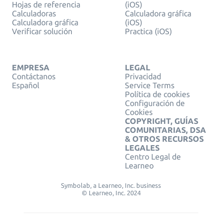
Hojas de referencia
(iOS)
Calculadoras
Calculadora gráfica
Calculadora gráfica
(iOS)
Verificar solución
Practica (iOS)
EMPRESA
LEGAL
Contáctanos
Privacidad
Español
Service Terms
Política de cookies
Configuración de
Cookies
COPYRIGHT, GUÍAS
COMUNITARIAS, DSA
& OTROS RECURSOS
LEGALES
Centro Legal de
Learneo
Symbolab, a Learneo, Inc. business
© Learneo, Inc. 2024