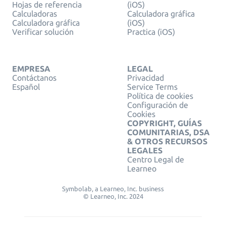
Hojas de referencia
(iOS)
Calculadoras
Calculadora gráfica
Calculadora gráfica
(iOS)
Verificar solución
Practica (iOS)
EMPRESA
LEGAL
Contáctanos
Privacidad
Español
Service Terms
Política de cookies
Configuración de
Cookies
COPYRIGHT, GUÍAS
COMUNITARIAS, DSA
& OTROS RECURSOS
LEGALES
Centro Legal de
Learneo
Symbolab, a Learneo, Inc. business
© Learneo, Inc. 2024