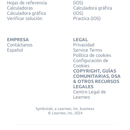
Hojas de referencia
(iOS)
Calculadoras
Calculadora gráfica
Calculadora gráfica
(iOS)
Verificar solución
Practica (iOS)
EMPRESA
LEGAL
Contáctanos
Privacidad
Español
Service Terms
Política de cookies
Configuración de
Cookies
COPYRIGHT, GUÍAS
COMUNITARIAS, DSA
& OTROS RECURSOS
LEGALES
Centro Legal de
Learneo
Symbolab, a Learneo, Inc. business
© Learneo, Inc. 2024