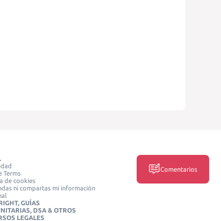
L
idad
Comentarios
e Terms
ca de cookies
das ni compartas mi información
nal
IGHT, GUÍAS
NITARIAS, DSA & OTROS
RSOS LEGALES