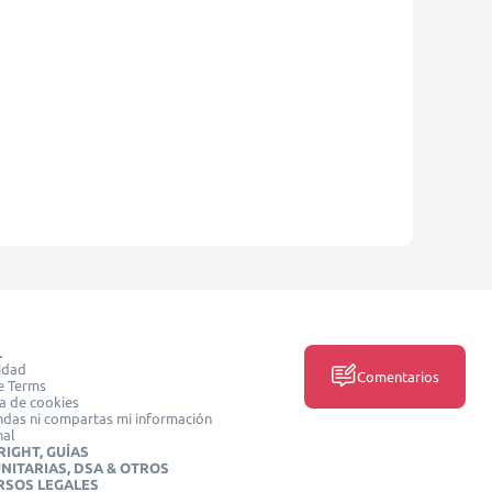
L
idad
Comentarios
e Terms
ca de cookies
das ni compartas mi información
nal
IGHT, GUÍAS
NITARIAS, DSA & OTROS
RSOS LEGALES