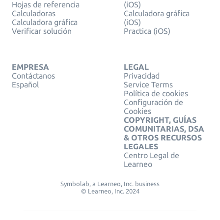
Hojas de referencia
(iOS)
Calculadoras
Calculadora gráfica
Calculadora gráfica
(iOS)
Verificar solución
Practica (iOS)
EMPRESA
LEGAL
Contáctanos
Privacidad
Español
Service Terms
Política de cookies
Configuración de
Cookies
COPYRIGHT, GUÍAS
COMUNITARIAS, DSA
& OTROS RECURSOS
LEGALES
Centro Legal de
Learneo
Symbolab, a Learneo, Inc. business
© Learneo, Inc. 2024