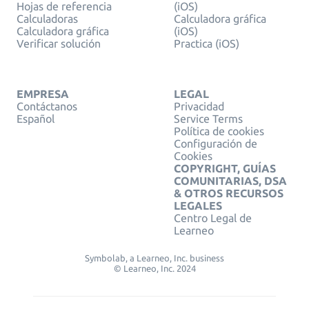
Hojas de referencia
(iOS)
Calculadoras
Calculadora gráfica
Calculadora gráfica
(iOS)
Verificar solución
Practica (iOS)
EMPRESA
LEGAL
Contáctanos
Privacidad
Español
Service Terms
Política de cookies
Configuración de
Cookies
COPYRIGHT, GUÍAS
COMUNITARIAS, DSA
& OTROS RECURSOS
LEGALES
Centro Legal de
Learneo
Symbolab, a Learneo, Inc. business
© Learneo, Inc. 2024