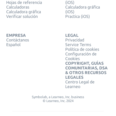
Hojas de referencia
(iOS)
Calculadoras
Calculadora gráfica
Calculadora gráfica
(iOS)
Verificar solución
Practica (iOS)
EMPRESA
LEGAL
Contáctanos
Privacidad
Español
Service Terms
Política de cookies
Configuración de
Cookies
COPYRIGHT, GUÍAS
COMUNITARIAS, DSA
& OTROS RECURSOS
LEGALES
Centro Legal de
Learneo
Symbolab, a Learneo, Inc. business
© Learneo, Inc. 2024