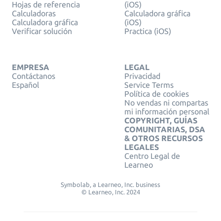
Hojas de referencia
(iOS)
Calculadoras
Calculadora gráfica
Calculadora gráfica
(iOS)
Verificar solución
Practica (iOS)
EMPRESA
LEGAL
Contáctanos
Privacidad
Español
Service Terms
Política de cookies
No vendas ni compartas
mi información personal
COPYRIGHT, GUÍAS
COMUNITARIAS, DSA
& OTROS RECURSOS
LEGALES
Centro Legal de
Learneo
Symbolab, a Learneo, Inc. business
© Learneo, Inc. 2024