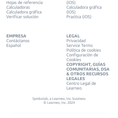
Hojas de referencia
(iOS)
Calculadoras
Calculadora gráfica
Calculadora gráfica
(iOS)
Verificar solución
Practica (iOS)
EMPRESA
LEGAL
Contáctanos
Privacidad
Español
Service Terms
Política de cookies
Configuración de
Cookies
COPYRIGHT, GUÍAS
COMUNITARIAS, DSA
& OTROS RECURSOS
LEGALES
Centro Legal de
Learneo
Symbolab, a Learneo, Inc. business
© Learneo, Inc. 2024