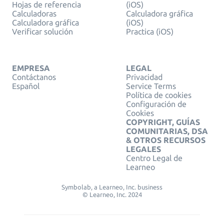
Hojas de referencia
(iOS)
Calculadoras
Calculadora gráfica
Calculadora gráfica
(iOS)
Verificar solución
Practica (iOS)
EMPRESA
LEGAL
Contáctanos
Privacidad
Español
Service Terms
Política de cookies
Configuración de
Cookies
COPYRIGHT, GUÍAS
COMUNITARIAS, DSA
& OTROS RECURSOS
LEGALES
Centro Legal de
Learneo
Symbolab, a Learneo, Inc. business
© Learneo, Inc. 2024