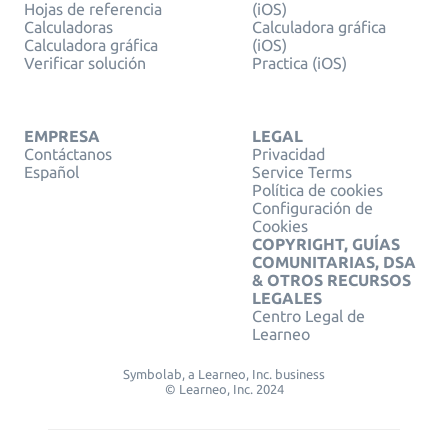
Hojas de referencia
(iOS)
Calculadoras
Calculadora gráfica
Calculadora gráfica
(iOS)
Verificar solución
Practica (iOS)
EMPRESA
LEGAL
Contáctanos
Privacidad
Español
Service Terms
Política de cookies
Configuración de
Cookies
COPYRIGHT, GUÍAS
COMUNITARIAS, DSA
& OTROS RECURSOS
LEGALES
Centro Legal de
Learneo
Symbolab, a Learneo, Inc. business
© Learneo, Inc. 2024