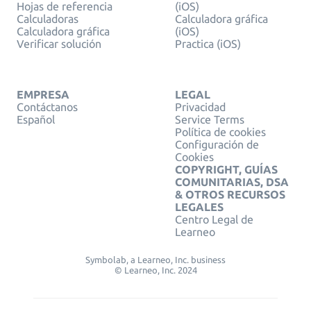
Hojas de referencia
(iOS)
Calculadoras
Calculadora gráfica
Calculadora gráfica
(iOS)
Verificar solución
Practica (iOS)
EMPRESA
LEGAL
Contáctanos
Privacidad
Español
Service Terms
Política de cookies
Configuración de
Cookies
COPYRIGHT, GUÍAS
COMUNITARIAS, DSA
& OTROS RECURSOS
LEGALES
Centro Legal de
Learneo
Symbolab, a Learneo, Inc. business
© Learneo, Inc. 2024