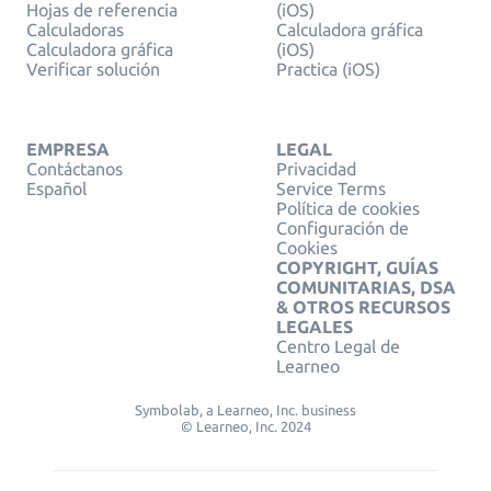
Hojas de referencia
(iOS)
Calculadoras
Calculadora gráfica
Calculadora gráfica
(iOS)
Verificar solución
Practica (iOS)
EMPRESA
LEGAL
Contáctanos
Privacidad
Español
Service Terms
Política de cookies
Configuración de
Cookies
COPYRIGHT, GUÍAS
COMUNITARIAS, DSA
& OTROS RECURSOS
LEGALES
Centro Legal de
Learneo
Symbolab, a Learneo, Inc. business
© Learneo, Inc. 2024