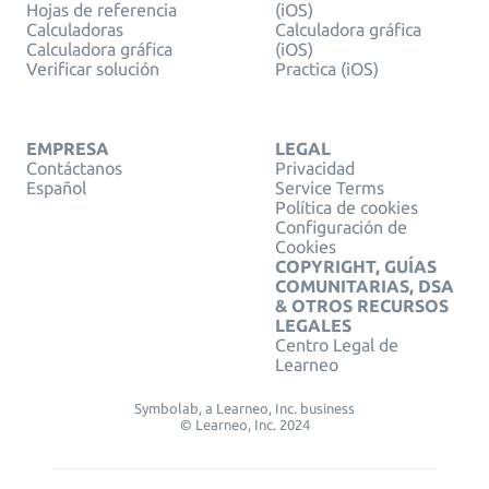
Hojas de referencia
(iOS)
Calculadoras
Calculadora gráfica
Calculadora gráfica
(iOS)
Verificar solución
Practica (iOS)
EMPRESA
LEGAL
Contáctanos
Privacidad
Español
Service Terms
Política de cookies
Configuración de
Cookies
COPYRIGHT, GUÍAS
COMUNITARIAS, DSA
& OTROS RECURSOS
LEGALES
Centro Legal de
Learneo
Symbolab, a Learneo, Inc. business
© Learneo, Inc. 2024