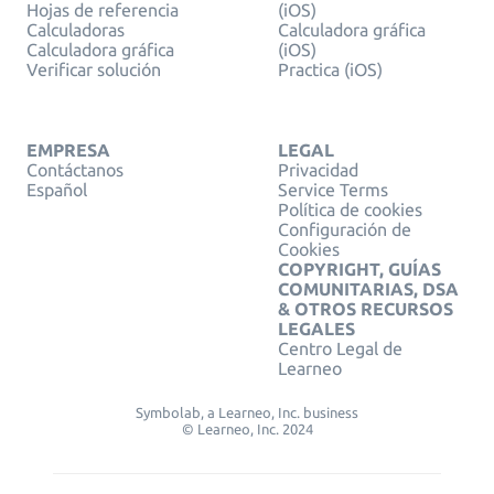
Hojas de referencia
(iOS)
Calculadoras
Calculadora gráfica
Calculadora gráfica
(iOS)
Verificar solución
Practica (iOS)
EMPRESA
LEGAL
Contáctanos
Privacidad
Español
Service Terms
Política de cookies
Configuración de
Cookies
COPYRIGHT, GUÍAS
COMUNITARIAS, DSA
& OTROS RECURSOS
LEGALES
Centro Legal de
Learneo
Symbolab, a Learneo, Inc. business
© Learneo, Inc. 2024