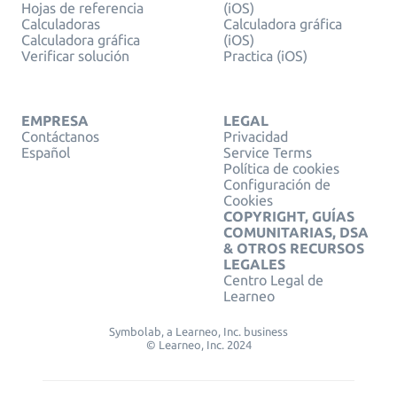
Hojas de referencia
(iOS)
Calculadoras
Calculadora gráfica
Calculadora gráfica
(iOS)
Verificar solución
Practica (iOS)
EMPRESA
LEGAL
Contáctanos
Privacidad
Español
Service Terms
Política de cookies
Configuración de
Cookies
COPYRIGHT, GUÍAS
COMUNITARIAS, DSA
& OTROS RECURSOS
LEGALES
Centro Legal de
Learneo
Symbolab, a Learneo, Inc. business
© Learneo, Inc. 2024