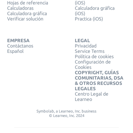
Hojas de referencia
(iOS)
Calculadoras
Calculadora gráfica
Calculadora gráfica
(iOS)
Verificar solución
Practica (iOS)
EMPRESA
LEGAL
Contáctanos
Privacidad
Español
Service Terms
Política de cookies
Configuración de
Cookies
COPYRIGHT, GUÍAS
COMUNITARIAS, DSA
& OTROS RECURSOS
LEGALES
Centro Legal de
Learneo
Symbolab, a Learneo, Inc. business
© Learneo, Inc. 2024