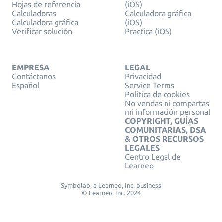
Hojas de referencia
(iOS)
Calculadoras
Calculadora gráfica
Calculadora gráfica
(iOS)
Verificar solución
Practica (iOS)
EMPRESA
LEGAL
Contáctanos
Privacidad
Español
Service Terms
Política de cookies
No vendas ni compartas
mi información personal
COPYRIGHT, GUÍAS
COMUNITARIAS, DSA
& OTROS RECURSOS
LEGALES
Centro Legal de
Learneo
Symbolab, a Learneo, Inc. business
© Learneo, Inc. 2024