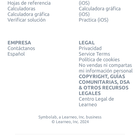
Hojas de referencia
(iOS)
Calculadoras
Calculadora gráfica
Calculadora gráfica
(iOS)
Verificar solución
Practica (iOS)
EMPRESA
LEGAL
Contáctanos
Privacidad
Español
Service Terms
Política de cookies
No vendas ni compartas
mi información personal
COPYRIGHT, GUÍAS
COMUNITARIAS, DSA
& OTROS RECURSOS
LEGALES
Centro Legal de
Learneo
Symbolab, a Learneo, Inc. business
© Learneo, Inc. 2024