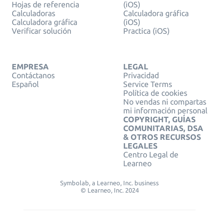
Hojas de referencia
(iOS)
Calculadoras
Calculadora gráfica
Calculadora gráfica
(iOS)
Verificar solución
Practica (iOS)
EMPRESA
LEGAL
Contáctanos
Privacidad
Español
Service Terms
Política de cookies
No vendas ni compartas
mi información personal
COPYRIGHT, GUÍAS
COMUNITARIAS, DSA
& OTROS RECURSOS
LEGALES
Centro Legal de
Learneo
Symbolab, a Learneo, Inc. business
© Learneo, Inc. 2024