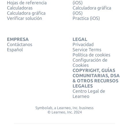
Hojas de referencia
(iOS)
Calculadoras
Calculadora gráfica
Calculadora gráfica
(iOS)
Verificar solución
Practica (iOS)
EMPRESA
LEGAL
Contáctanos
Privacidad
Español
Service Terms
Política de cookies
Configuración de
Cookies
COPYRIGHT, GUÍAS
COMUNITARIAS, DSA
& OTROS RECURSOS
LEGALES
Centro Legal de
Learneo
Symbolab, a Learneo, Inc. business
© Learneo, Inc. 2024