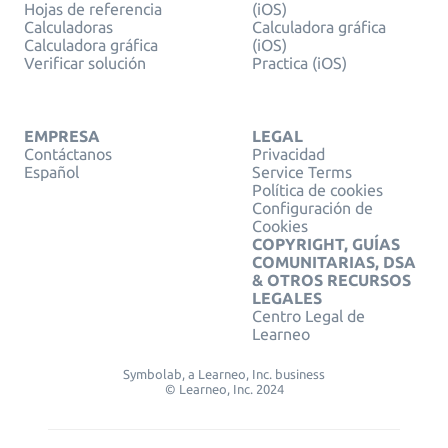
Hojas de referencia
(iOS)
Calculadoras
Calculadora gráfica
Calculadora gráfica
(iOS)
Verificar solución
Practica (iOS)
EMPRESA
LEGAL
Contáctanos
Privacidad
Español
Service Terms
Política de cookies
Configuración de
Cookies
COPYRIGHT, GUÍAS
COMUNITARIAS, DSA
& OTROS RECURSOS
LEGALES
Centro Legal de
Learneo
Symbolab, a Learneo, Inc. business
© Learneo, Inc. 2024