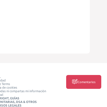
L
idad
Comentarios
e Terms
ca de cookies
das ni compartas mi información
nal
IGHT, GUÍAS
NITARIAS, DSA & OTROS
RSOS LEGALES