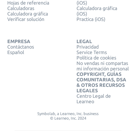
Hojas de referencia
(iOS)
Calculadoras
Calculadora gráfica
Calculadora gráfica
(iOS)
Verificar solución
Practica (iOS)
EMPRESA
LEGAL
Contáctanos
Privacidad
Español
Service Terms
Política de cookies
No vendas ni compartas
mi información personal
COPYRIGHT, GUÍAS
COMUNITARIAS, DSA
& OTROS RECURSOS
LEGALES
Centro Legal de
Learneo
Symbolab, a Learneo, Inc. business
© Learneo, Inc. 2024