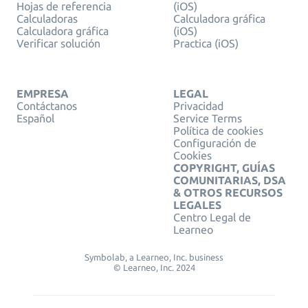
Hojas de referencia
(iOS)
Calculadoras
Calculadora gráfica
Calculadora gráfica
(iOS)
Verificar solución
Practica (iOS)
EMPRESA
LEGAL
Contáctanos
Privacidad
Español
Service Terms
Política de cookies
Configuración de
Cookies
COPYRIGHT, GUÍAS
COMUNITARIAS, DSA
& OTROS RECURSOS
LEGALES
Centro Legal de
Learneo
Symbolab, a Learneo, Inc. business
© Learneo, Inc. 2024