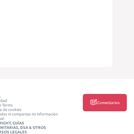
L
idad
Comentarios
e Terms
ca de cookies
das ni compartas mi información
nal
IGHT, GUÍAS
NITARIAS, DSA & OTROS
RSOS LEGALES