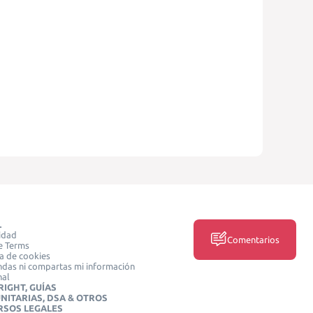
L
idad
Comentarios
e Terms
ca de cookies
das ni compartas mi información
nal
IGHT, GUÍAS
NITARIAS, DSA & OTROS
RSOS LEGALES