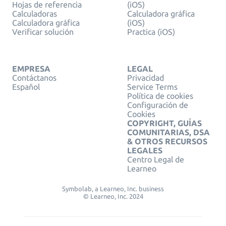
Hojas de referencia
(iOS)
Calculadoras
Calculadora gráfica
Calculadora gráfica
(iOS)
Verificar solución
Practica (iOS)
EMPRESA
LEGAL
Contáctanos
Privacidad
Español
Service Terms
Política de cookies
Configuración de
Cookies
COPYRIGHT, GUÍAS
COMUNITARIAS, DSA
& OTROS RECURSOS
LEGALES
Centro Legal de
Learneo
Symbolab, a Learneo, Inc. business
© Learneo, Inc. 2024