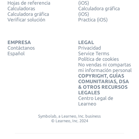
Hojas de referencia
(iOS)
Calculadoras
Calculadora gráfica
Calculadora gráfica
(iOS)
Verificar solución
Practica (iOS)
EMPRESA
LEGAL
Contáctanos
Privacidad
Español
Service Terms
Política de cookies
No vendas ni compartas
mi información personal
COPYRIGHT, GUÍAS
COMUNITARIAS, DSA
& OTROS RECURSOS
LEGALES
Centro Legal de
Learneo
Symbolab, a Learneo, Inc. business
© Learneo, Inc. 2024