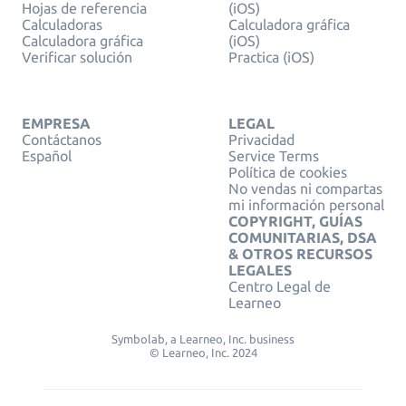
Hojas de referencia
(iOS)
Calculadoras
Calculadora gráfica
Calculadora gráfica
(iOS)
Verificar solución
Practica (iOS)
EMPRESA
LEGAL
Contáctanos
Privacidad
Español
Service Terms
Política de cookies
No vendas ni compartas
mi información personal
COPYRIGHT, GUÍAS
COMUNITARIAS, DSA
& OTROS RECURSOS
LEGALES
Centro Legal de
Learneo
Symbolab, a Learneo, Inc. business
© Learneo, Inc. 2024