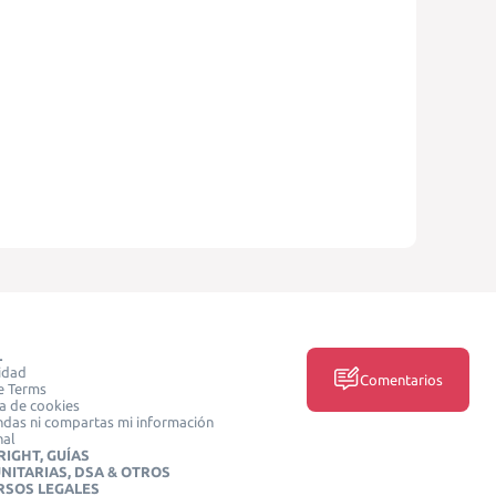
L
idad
Comentarios
e Terms
ca de cookies
das ni compartas mi información
nal
IGHT, GUÍAS
NITARIAS, DSA & OTROS
RSOS LEGALES