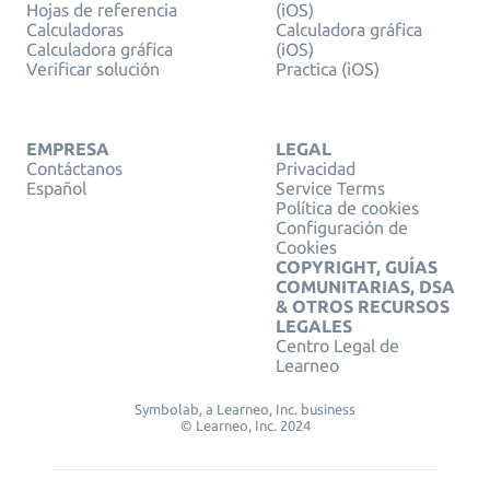
Hojas de referencia
(iOS)
Calculadoras
Calculadora gráfica
Calculadora gráfica
(iOS)
Verificar solución
Practica (iOS)
EMPRESA
LEGAL
Contáctanos
Privacidad
Español
Service Terms
Política de cookies
Configuración de
Cookies
COPYRIGHT, GUÍAS
COMUNITARIAS, DSA
& OTROS RECURSOS
LEGALES
Centro Legal de
Learneo
Symbolab, a Learneo, Inc. business
© Learneo, Inc. 2024