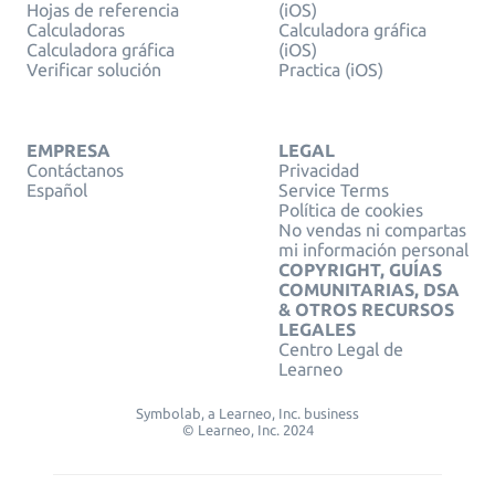
Hojas de referencia
(iOS)
Calculadoras
Calculadora gráfica
Calculadora gráfica
(iOS)
Verificar solución
Practica (iOS)
EMPRESA
LEGAL
Contáctanos
Privacidad
Español
Service Terms
Política de cookies
No vendas ni compartas
mi información personal
COPYRIGHT, GUÍAS
COMUNITARIAS, DSA
& OTROS RECURSOS
LEGALES
Centro Legal de
Learneo
Symbolab, a Learneo, Inc. business
© Learneo, Inc. 2024