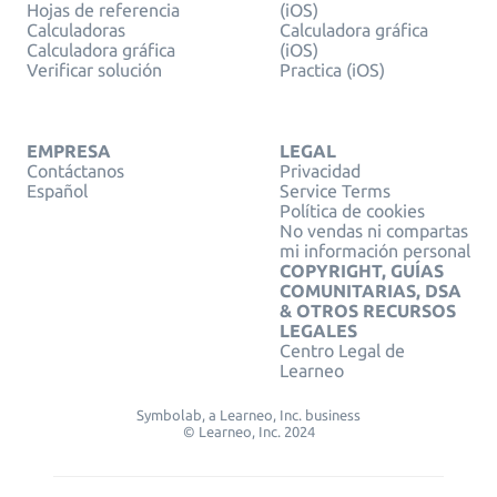
Hojas de referencia
(iOS)
Calculadoras
Calculadora gráfica
Calculadora gráfica
(iOS)
Verificar solución
Practica (iOS)
EMPRESA
LEGAL
Contáctanos
Privacidad
Español
Service Terms
Política de cookies
No vendas ni compartas
mi información personal
COPYRIGHT, GUÍAS
COMUNITARIAS, DSA
& OTROS RECURSOS
LEGALES
Centro Legal de
Learneo
Symbolab, a Learneo, Inc. business
© Learneo, Inc. 2024