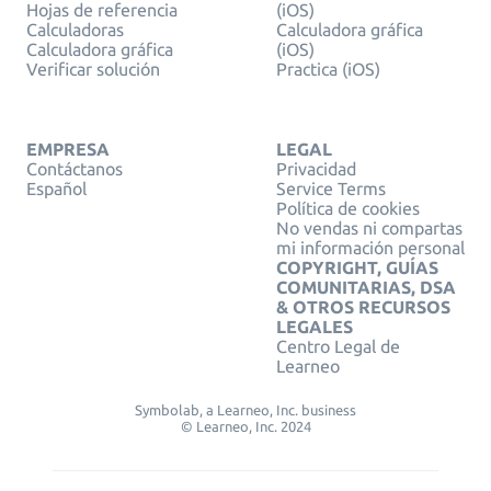
Hojas de referencia
(iOS)
Calculadoras
Calculadora gráfica
Calculadora gráfica
(iOS)
Verificar solución
Practica (iOS)
EMPRESA
LEGAL
Contáctanos
Privacidad
Español
Service Terms
Política de cookies
No vendas ni compartas
mi información personal
COPYRIGHT, GUÍAS
COMUNITARIAS, DSA
& OTROS RECURSOS
LEGALES
Centro Legal de
Learneo
Symbolab, a Learneo, Inc. business
© Learneo, Inc. 2024