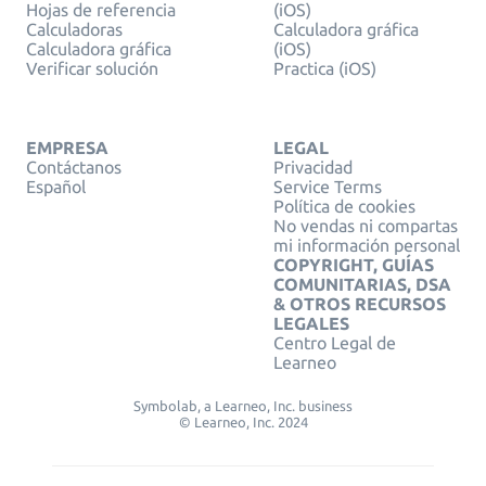
Hojas de referencia
(iOS)
Calculadoras
Calculadora gráfica
Calculadora gráfica
(iOS)
Verificar solución
Practica (iOS)
EMPRESA
LEGAL
Contáctanos
Privacidad
Español
Service Terms
Política de cookies
No vendas ni compartas
mi información personal
COPYRIGHT, GUÍAS
COMUNITARIAS, DSA
& OTROS RECURSOS
LEGALES
Centro Legal de
Learneo
Symbolab, a Learneo, Inc. business
© Learneo, Inc. 2024