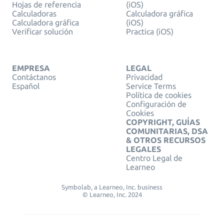
Hojas de referencia
(iOS)
Calculadoras
Calculadora gráfica
Calculadora gráfica
(iOS)
Verificar solución
Practica (iOS)
EMPRESA
LEGAL
Contáctanos
Privacidad
Español
Service Terms
Política de cookies
Configuración de
Cookies
COPYRIGHT, GUÍAS
COMUNITARIAS, DSA
& OTROS RECURSOS
LEGALES
Centro Legal de
Learneo
Symbolab, a Learneo, Inc. business
© Learneo, Inc. 2024