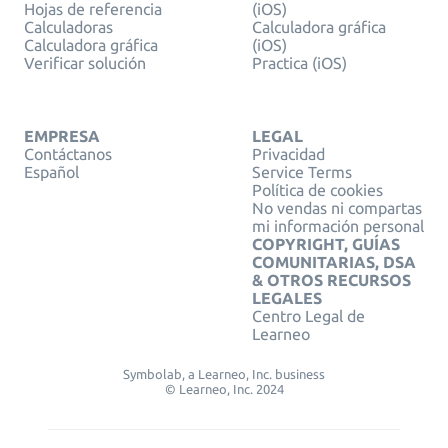
Hojas de referencia
(iOS)
Calculadoras
Calculadora gráfica
Calculadora gráfica
(iOS)
Verificar solución
Practica (iOS)
EMPRESA
LEGAL
Contáctanos
Privacidad
Español
Service Terms
Política de cookies
No vendas ni compartas
mi información personal
COPYRIGHT, GUÍAS
COMUNITARIAS, DSA
& OTROS RECURSOS
LEGALES
Centro Legal de
Learneo
Symbolab, a Learneo, Inc. business
© Learneo, Inc. 2024